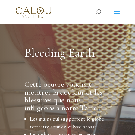
Bleeding Earth
Cette oeuvre voudrait
montrer la douleur et les
blessures que nous
infligeons à notre Terre.
Les mains qui supportent le globe
terrestre sont en cuivre brossé
Le globe est en cuivre et laiton