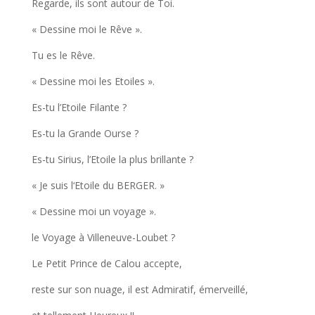
Regarde,
ils
sont autour
de
Toi.
« Dessine
moi le Rêve ».
Tu
es
le
Rêve.
« Dessine
moi les
Etoiles ».
Es-tu
l’Etoile
Filante ?
Es-tu
la
Grande Ourse ?
Es-tu Sirius,
l’Etoile
la plus brillante ?
« Je
suis
l
‘Etoile
du BERGER. »
« Dessine moi
un
voyage ».
le
Voyage
à
Villeneuve-Loubet ?
Le Petit Prince de
Calou
accepte,
reste
sur
son
nuage, il
est Admiratif, émerveillé,