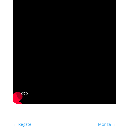
←
Regate
Monza
→