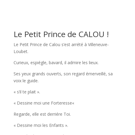
Le
Petit Prince de CALOU !
Le
Petit Prince de
Calou
s’est arrété
à
Villeneuve-
Loubet.
Curieux,
espiégle,
bavard,
il
admire les
lieux.
Ses
yeux grands
ouverts,
son
regard
émerveillé, sa
voix
le
guide.
«
s’il
te
plait ».
« Dessine moi
une
Forteresse
«
Regarde,
elle est derriére
Toi.
« Dessine
moi
les
Enfants ».