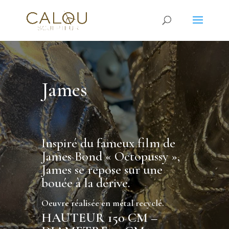
James
Inspiré du fameux film de
James Bond « Octopussy »,
James se repose sur une
bouée à la dérive.
Oeuvre réalisée en métal recyclé.
HAUTEUR 150 CM –